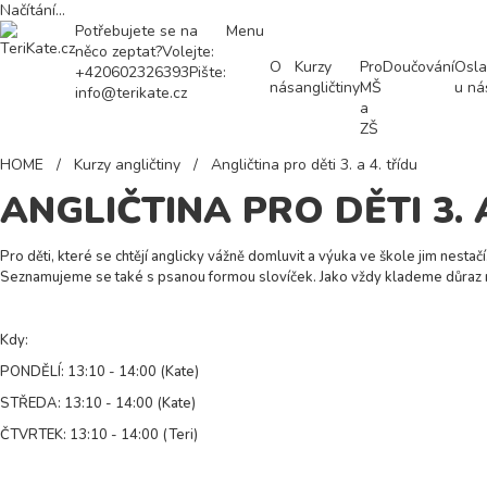
Načítání...
Potřebujete se na
Menu
něco zeptat?
Volejte:
O
Kurzy
Pro
Doučování
Osla
+420602326393
Pište:
nás
angličtiny
MŠ
u ná
info@terikate.cz
a
ZŠ
HOME
/
Kurzy angličtiny
/
Angličtina pro děti 3. a 4. třídu
ANGLIČTINA PRO DĚTI 3. 
Pro děti, které se chtějí anglicky vážně domluvit a výuka ve škole jim nestač
Seznamujeme se také s psanou formou slovíček. Jako vždy klademe důraz na t
Kdy:
PONDĚLÍ: 13:10 - 14:00 (Kate)
STŘEDA: 13:10 - 14:00 (Kate)
ČTVRTEK: 13:10 - 14:00 (Teri)