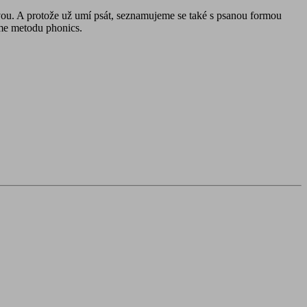
vou. A protože už umí psát, seznamujeme se také s psanou formou
eme metodu phonics.