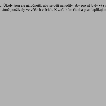
Úkoly jsou ale náročnější, aby se děti nenudily, aby pro ně byly výz
ontánně používaly ve větších celcích. K začátkům čtení a psaní aplikuj