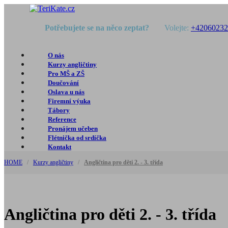
Potřebujete se na něco zeptat?
Volejte:
+42060232
O nás
Kurzy angličtiny
Pro MŠ a ZŠ
Doučování
Oslava u nás
Firemní výuka
Tábory
Reference
Pronájem učeben
Flétnička od srdíčka
Kontakt
HOME
/
Kurzy angličtiny
/
Angličtina pro děti 2. - 3. třída
Angličtina pro děti 2. - 3. třída